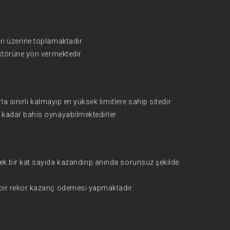
eri üzerine toplamaktadır.
ektörüne yön vermektedir.
a sınırlı kalmayıp en yüksek limitlere sahip sitedir.
i kadar bahis oynayabilmektedirler.
ek bir kat sayıda kazandırıp anında sorunsuz şekilde
 bir rekor kazanç ödemesi yapmaktadır.