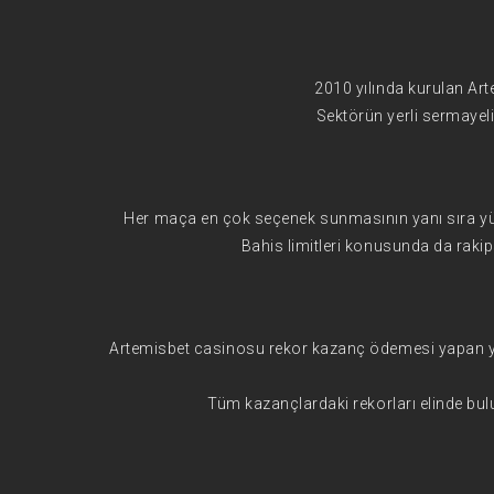
2010 yılında kurulan Arte
Sektörün yerli sermayeli
Her maça en çok seçenek sunmasının yanı sıra yük
Bahis limitleri konusunda da rakip
Artemisbet casinosu rekor kazanç ödemesi yapan yine
Tüm kazançlardaki rekorları elinde bu