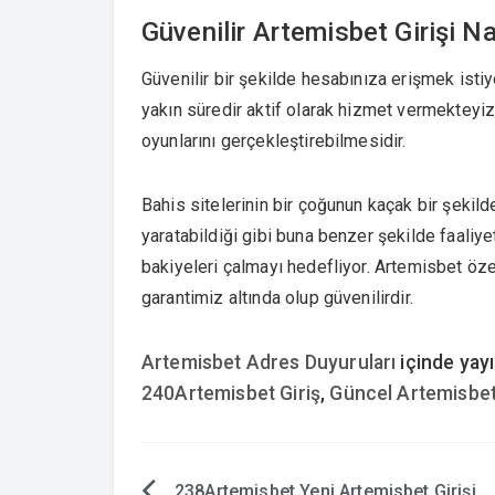
Güvenilir Artemisbet Girişi N
Güvenilir bir şekilde hesabınıza erişmek ist
yakın süredir aktif olarak hizmet vermektey
oyunlarını gerçekleştirebilmesidir.
Bahis sitelerinin bir çoğunun kaçak bir şekil
yaratabildiği gibi buna benzer şekilde faaliye
bakiyeleri çalmayı hedefliyor. Artemisbet öz
garantimiz altında olup güvenilirdir.
Artemisbet Adres Duyuruları
içinde yayı
240Artemisbet Giriş
,
Güncel Artemisbet
238Artemisbet Yeni Artemisbet Girişi