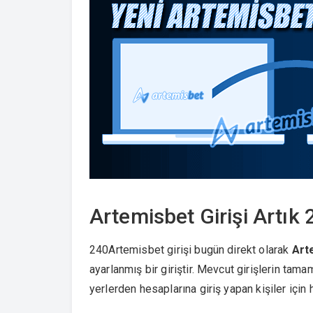
Artemisbet Girişi Artık
240Artemisbet girişi bugün direkt olarak
Art
ayarlanmış bir giriştir. Mevcut girişlerin tamam
yerlerden hesaplarına giriş yapan kişiler için