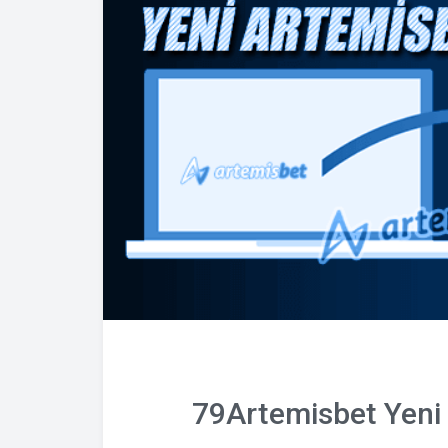
79Artemisbet Yeni 