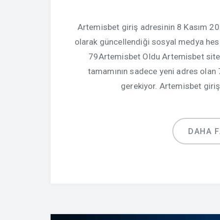
Artemisbet giriş adresinin 8 Kasım 20
olarak güncellendiği sosyal medya hesa
79Artemisbet Oldu Artemisbet sites
tamamının sadece yeni adres olan 7
gerekiyor. Artemisbet giriş
DAHA F