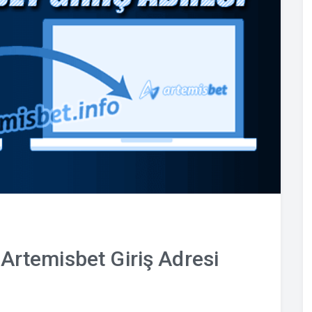
Artemisbet Giriş Adresi