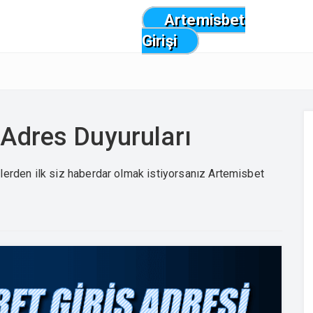
Artemisbet
Girişi
Adres Duyuruları
liklerden ilk siz haberdar olmak istiyorsanız Artemisbet