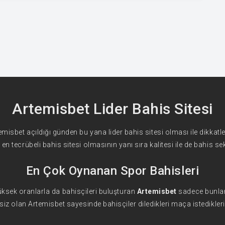
Artemisbet Lider Bahis Sitesi
misbet açıldığı günden bu yana lider bahis sitesi olması ile dikkatl
 en tecrübeli bahis sitesi olmasının yanı sıra kalitesi ile de bahis s
En Çok Oynanan Spor Bahisleri
sek oranlarla da bahisçileri buluşturan
Artemisbet
sadece bunlarl
siz olan Artemisbet sayesinde bahisçiler diledikleri maça istedikler