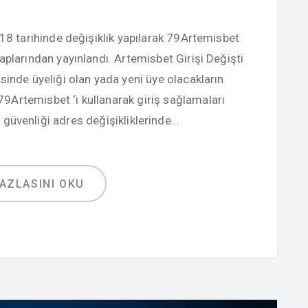
18 tarihinde değişiklik yapılarak 79Artemisbet
plarından yayınlandı. Artemisbet Girişi Değişti
inde üyeliği olan yada yeni üye olacakların
9Artemisbet ‘i kullanarak giriş sağlamaları
 güvenliği adres değişikliklerinde…
AZLASINI OKU