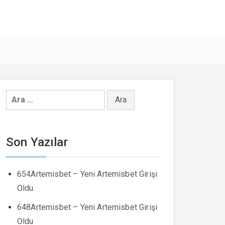
Arama:
Son Yazılar
654Artemisbet – Yeni Artemisbet Girişi
Oldu
648Artemisbet – Yeni Artemisbet Girişi
Oldu