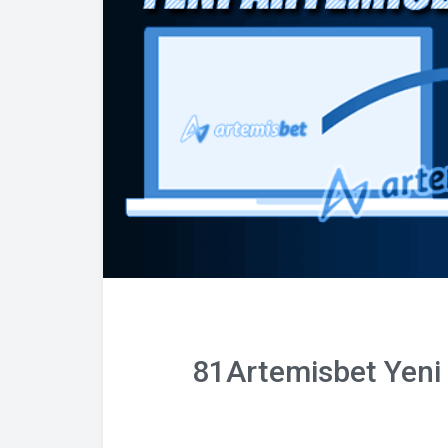
81Artemisbet Yeni 